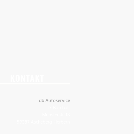
KONTAKT
db Autoservice
D. Bomholt
Münsterstr. 18
59387 Ascheberg-Herbern