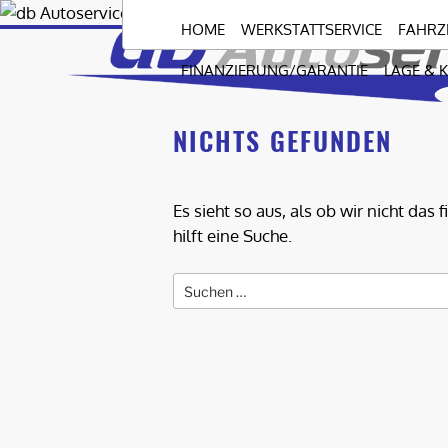
Zum
HOME
WERKSTATTSERVICE
FAHRZ
Inhalt
springen
FINANZIERUNG/GARANTIE
LAGE & 
NICHTS GEFUNDEN
Es sieht so aus, als ob wir nicht da
hilft eine Suche.
Suche
nach: