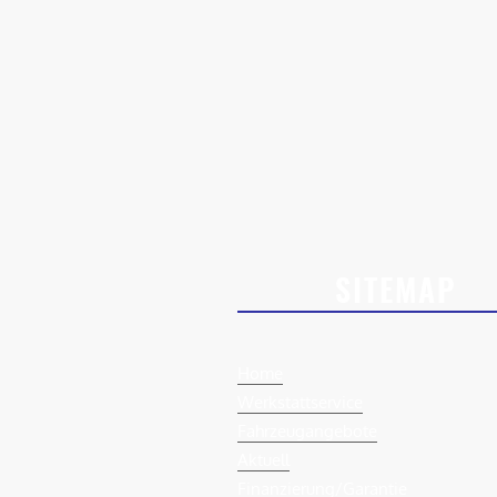
SITEMAP
Home
Werkstattservice
Fahrzeugangebote
Aktuell
Finanzierung/Garantie