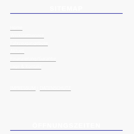
SITEMAP
Home
Werkstattservice
Fahrzeugangebote
Aktuell
Finanzierung/Garantie
Lage & Kontakt
IMPRESSUM
|
DATENSCHUTZ
ÖFFNUNGSZEITEN