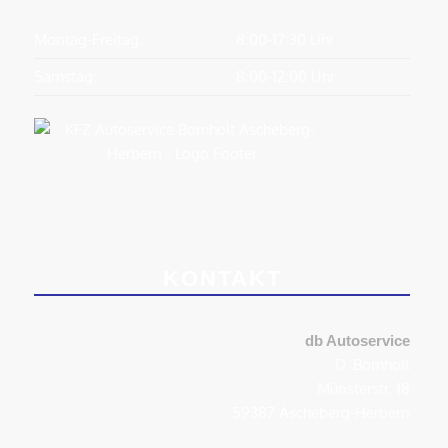
Montag-Freitag:
8:00-17:30 Uhr
Samstag:
8:00-12:00 Uhr
KONTAKT
db Autoservice
D. Bomholt
Münsterstr. 18
59387 Ascheberg-Herbern