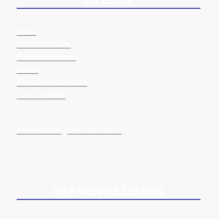
SITEMAP
Home
Werkstattservice
Fahrzeugangebote
Aktuell
Finanzierung/Garantie
Lage & Kontakt
IMPRESSUM
|
DATENSCHUTZ
ÖFFNUNGSZEITEN