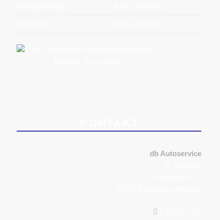
Montag-Freitag:
8:00-17:30 Uhr
Samstag:
8:00-12:00 Uhr
KONTAKT
db Autoservice
D. Bomholt
Münsterstr. 18
59387 Ascheberg-Herbern
0 25 99 - 599