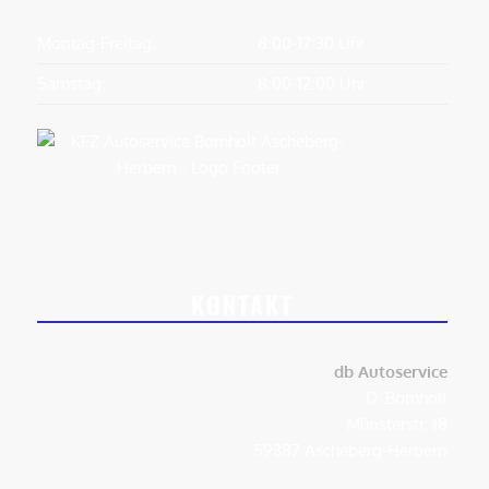
Montag-Freitag:
8:00-17:30 Uhr
Samstag:
8:00-12:00 Uhr
KONTAKT
db Autoservice
D. Bomholt
Münsterstr. 18
59387 Ascheberg-Herbern