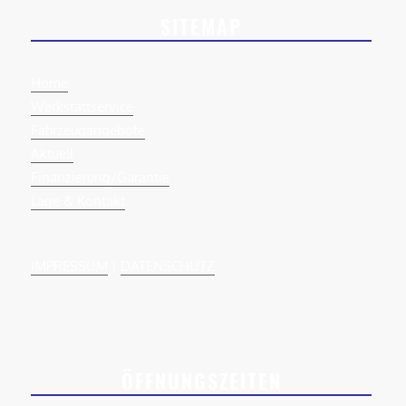
SITEMAP
Home
Werkstattservice
Fahrzeugangebote
Aktuell
Finanzierung/Garantie
Lage & Kontakt
IMPRESSUM
|
DATENSCHUTZ
ÖFFNUNGSZEITEN