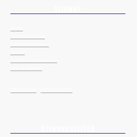
SITEMAP
Home
Werkstattservice
Fahrzeugangebote
Aktuell
Finanzierung/Garantie
Lage & Kontakt
IMPRESSUM
|
DATENSCHUTZ
ÖFFNUNGSZEITEN