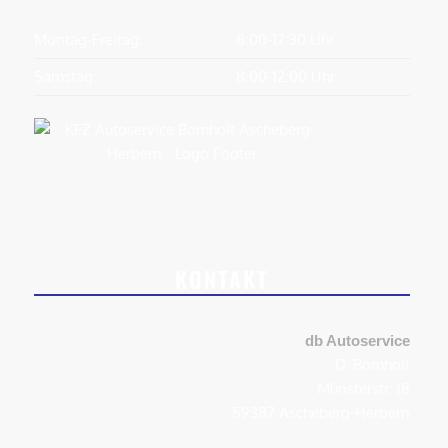
Montag-Freitag:
8:00-17:30 Uhr
Samstag:
8:00-12:00 Uhr
KONTAKT
db Autoservice
D. Bomholt
Münsterstr. 18
59387 Ascheberg-Herbern