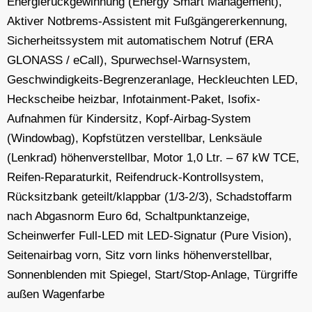
Energierückgewinnung (Energy Smart Management),
Aktiver Notbrems-Assistent mit Fußgängererkennung,
Sicherheitssystem mit automatischem Notruf (ERA
GLONASS / eCall), Spurwechsel-Warnsystem,
Geschwindigkeits-Begrenzeranlage, Heckleuchten LED,
Heckscheibe heizbar, Infotainment-Paket, Isofix-
Aufnahmen für Kindersitz, Kopf-Airbag-System
(Windowbag), Kopfstützen verstellbar, Lenksäule
(Lenkrad) höhenverstellbar, Motor 1,0 Ltr. – 67 kW TCE,
Reifen-Reparaturkit, Reifendruck-Kontrollsystem,
Rücksitzbank geteilt/klappbar (1/3-2/3), Schadstoffarm
nach Abgasnorm Euro 6d, Schaltpunktanzeige,
Scheinwerfer Full-LED mit LED-Signatur (Pure Vision),
Seitenairbag vorn, Sitz vorn links höhenverstellbar,
Sonnenblenden mit Spiegel, Start/Stop-Anlage, Türgriffe
außen Wagenfarbe