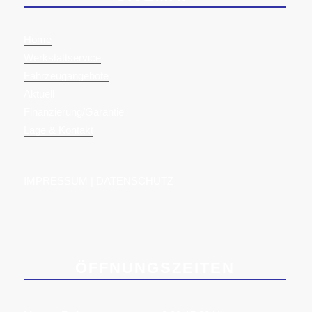
Home
Werkstattservice
Fahrzeugangebote
Aktuell
Finanzierung/Garantie
Lage & Kontakt
IMPRESSUM
|
DATENSCHUTZ
ÖFFNUNGSZEITEN