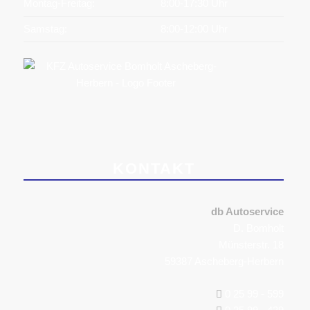
Montag-Freitag:
8:00-17:30 Uhr
Samstag:
8:00-12:00 Uhr
KONTAKT
db Autoservice
D. Bomholt
Münsterstr. 18
59387 Ascheberg-Herbern
0 25 99 - 599