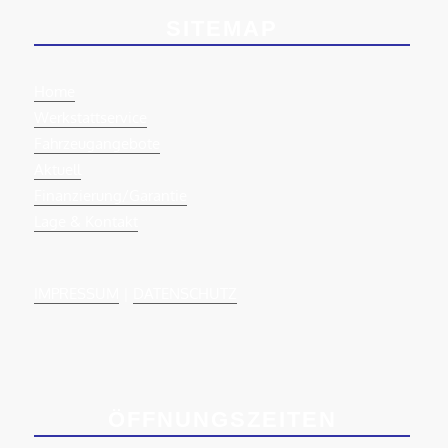
SITEMAP
Home
Werkstattservice
Fahrzeugangebote
Aktuell
Finanzierung/Garantie
Lage & Kontakt
IMPRESSUM
|
DATENSCHUTZ
ÖFFNUNGSZEITEN