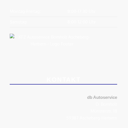
Montag-Freitag:
8:00-17:30 Uhr
Samstag:
8:00-12:00 Uhr
KONTAKT
db Autoservice
D. Bomholt
Münsterstr. 18
59387 Ascheberg-Herbern