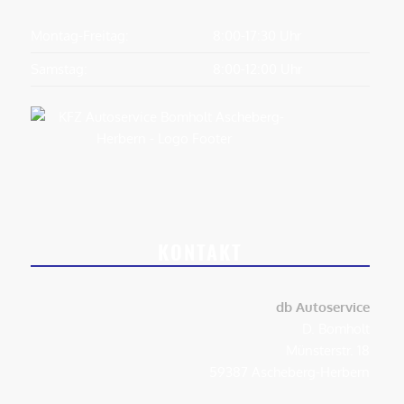
Montag-Freitag:
8:00-17:30 Uhr
Samstag:
8:00-12:00 Uhr
KONTAKT
db Autoservice
D. Bomholt
Münsterstr. 18
59387 Ascheberg-Herbern