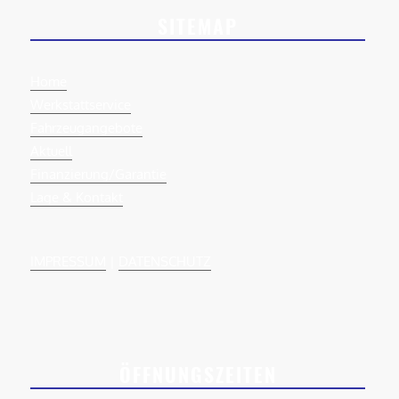
SITEMAP
Home
Werkstattservice
Fahrzeugangebote
Aktuell
Finanzierung/Garantie
Lage & Kontakt
IMPRESSUM
|
DATENSCHUTZ
ÖFFNUNGSZEITEN