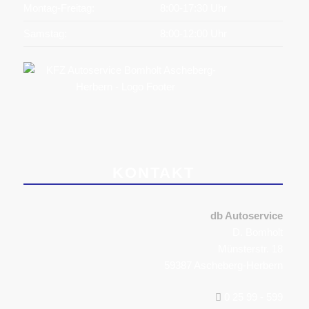
Montag-Freitag:
8:00-17:30 Uhr
Samstag:
8:00-12:00 Uhr
KONTAKT
db Autoservice
D. Bomholt
Münsterstr. 18
59387 Ascheberg-Herbern
0 25 99 - 599