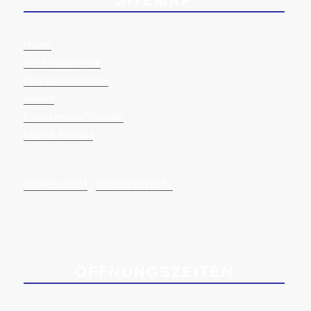
SITEMAP
Home
Werkstattservice
Fahrzeugangebote
Aktuell
Finanzierung/Garantie
Lage & Kontakt
IMPRESSUM
|
DATENSCHUTZ
ÖFFNUNGSZEITEN