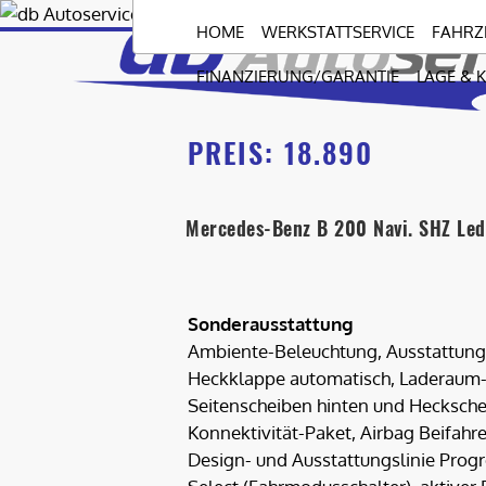
Zum
HOME
WERKSTATTSERVICE
FAHRZ
Inhalt
springen
FINANZIERUNG/GARANTIE
LAGE & 
PREIS:
18.890
Mercedes-Benz B 200 Navi. SHZ Led
Sonderausstattung
Ambiente-Beleuchtung, Ausstattungs
Heckklappe automatisch, Laderaum-
Seitenscheiben hinten und Hecksche
Konnektivität-Paket, Airbag Beifahre
Design- und Ausstattungslinie Progr