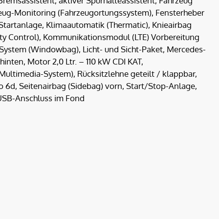
Bremsassistent, aktiver Spurhalteassistent, Fahrzeug
zeug-Monitoring (Fahrzeugortungssystem), Fensterheber
 Startanlage, Klimaautomatik (Thermatic), Knieairbag
ity Control), Kommunikationsmodul (LTE) Vorbereitung
System (Windowbag), Licht- und Sicht-Paket, Mercedes-
inten, Motor 2,0 Ltr. – 110 kW CDI KAT,
ultimedia-System), Rücksitzlehne geteilt / klappbar,
6d, Seitenairbag (Sidebag) vorn, Start/Stop-Anlage,
 USB-Anschluss im Fond