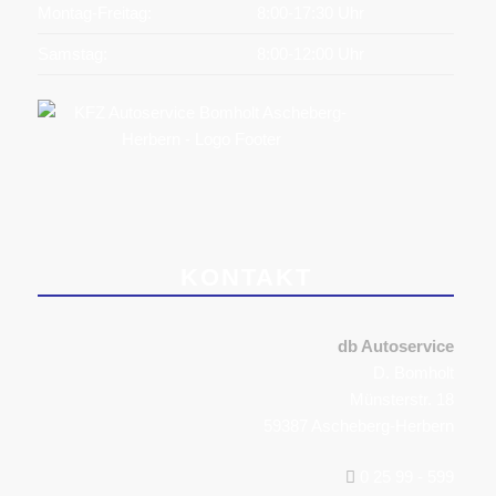
Montag-Freitag:
8:00-17:30 Uhr
Samstag:
8:00-12:00 Uhr
KONTAKT
db Autoservice
D. Bomholt
Münsterstr. 18
59387 Ascheberg-Herbern
0 25 99 - 599