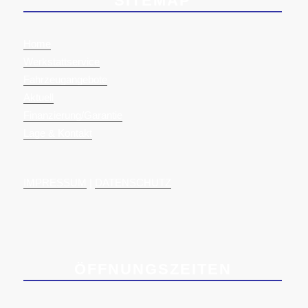
SITEMAP
Home
Werkstattservice
Fahrzeugangebote
Aktuell
Finanzierung/Garantie
Lage & Kontakt
IMPRESSUM
|
DATENSCHUTZ
ÖFFNUNGSZEITEN