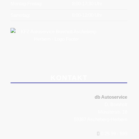
Montag-Freitag:
8:00-17:30 Uhr
Samstag:
8:00-12:00 Uhr
KONTAKT
db Autoservice
D. Bomholt
Münsterstr. 18
59387 Ascheberg-Herbern
0 25 99 - 599