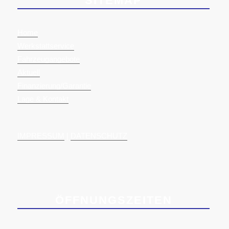
SITEMAP
Home
Werkstattservice
Fahrzeugangebote
Aktuell
Finanzierung/Garantie
Lage & Kontakt
IMPRESSUM
|
DATENSCHUTZ
ÖFFNUNGSZEITEN