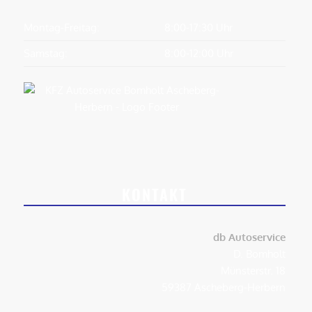
Montag-Freitag:
8:00-17:30 Uhr
Samstag:
8:00-12:00 Uhr
KONTAKT
db Autoservice
D. Bomholt
Münsterstr. 18
59387 Ascheberg-Herbern