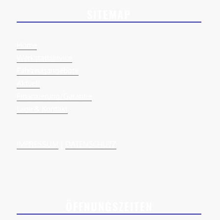
SITEMAP
Home
Werkstattservice
Fahrzeugangebote
Aktuell
Finanzierung/Garantie
Lage & Kontakt
IMPRESSUM
|
DATENSCHUTZ
ÖFFNUNGSZEITEN