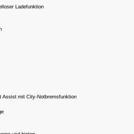
elloser Ladefunktion
n
Assist mit City-Notbremsfunktion
ge