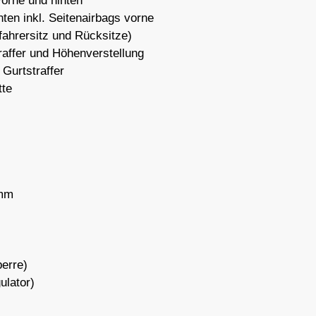
vorne und hinten
ten inkl. Seitenairbags vorne
ifahrersitz und Rücksitze)
raffer und Höhenverstellung
 Gurtstraffer
tte
amm
perre)
lator)