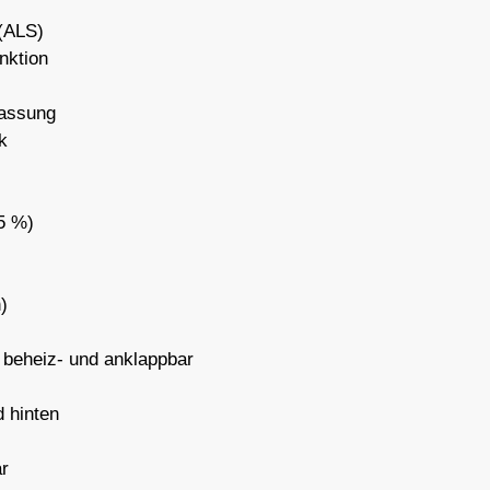
 (ALS)
nktion
fassung
k
5 %)
)
, beheiz- und anklappbar
d hinten
ar