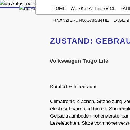
Zum
HOME
WERKSTATTSERVICE
FAH
Inhalt
springen
FINANZIERUNG/GARANTIE
LAGE &
ZUSTAND:
GEBRA
Volkswagen Taigo Life
Komfort & Innenraum:
Climatronic 2-Zonen, Sitzheizung vo
elektrisch vorn und hinten, Sonnenbl
Gepäckraumboden höhenverstellbar, R
Leseleuchten, Sitze vorn höhenverst